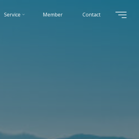
Service
Member
Contact