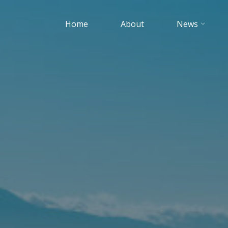
Home
About
News