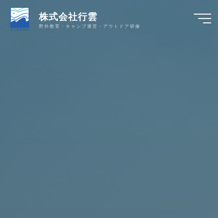
コ
株式会社行雲
ン
野外教育・キャンプ運営・アウトドア研修
テ
ン
ツ
へ
ス
キ
ッ
プ