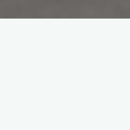
2023frie
テレマークスキーとは
19世紀後半にノルウェー南部のテレマルク地方（Telemark）を中
心に発展した現代スキーの原型とも言われています。
また、アルペンスキー（一般的なスキー）がスキー板にブーツを
完全に固定するのに対して、テレマークスキーはスキー板にブー
ツのつま先だけを固定し、踵を浮かす事ができるのが最大の特徴
です。
frieは主に来季モデルの試乗会になりますが、
テレマークスキーの愛好家たちが今年も滑れたことを喜び、来年
も滑れることに心弾ませるイベントです。
今回の会場は御嶽スキー場